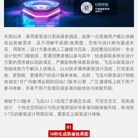
长期以来，家居家装设计面临诸多挑战，如第一次装修用户难以准确
表达装修需求，且不理解平面图/效果图，导致与设计师沟通成本
高、周期长；设计方案依赖人工建模与渲染，流程繁琐且耗时；专业
设计软件门槛较高，普通消费者难以参与其中；快速获取多样化设计
方案的需求难以高效满足，严重影响整体家装体验。飞流AI家装设计
智能体致力于解决上述痛点，以AI技术重构家装设计流程，打造更高
效、更智能、更懂用户的设计服务体验。此前，飞流AI家装设计智能
体就在7月广州建博会期间启动2.1版本公测，广泛邀请线上线下用户
参与体验，并基于用户反馈完成多项功能优化与体验升级。
相较于2.0版本，飞流A1 2.1实现了多模态生成、可语言交互、高美感
设计、个性化空间设计与初步预算报价等多项功能体验升级，将传统
3-7天的家装设计周期压缩，重新定义家装设计体验。
01
30秒生成装修效果图